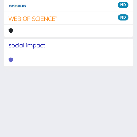
ND
ND
social impact