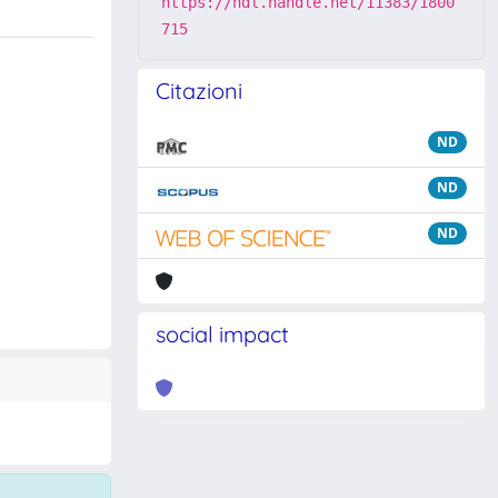
https://hdl.handle.net/11383/1800
715
Citazioni
ND
ND
ND
social impact