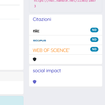
https://hdl.handle.net/11383/1807
3
Citazioni
ND
ND
ND
social impact