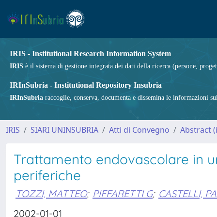
IRIS - Institutional Research Information System
IRIS
è il sistema di gestione integrata dei dati della ricerca (persone, proget
IRInSubria - Institutional Repository Insubria
IRInSubria
raccoglie, conserva, documenta e dissemina le informazioni sulla
IRIS
SIARI UNINSUBRIA
Atti di Convegno
Abstract 
Trattamento endovascolare in urg
periferiche
TOZZI, MATTEO
;
PIFFARETTI G
;
CASTELLI, P
2002-01-01