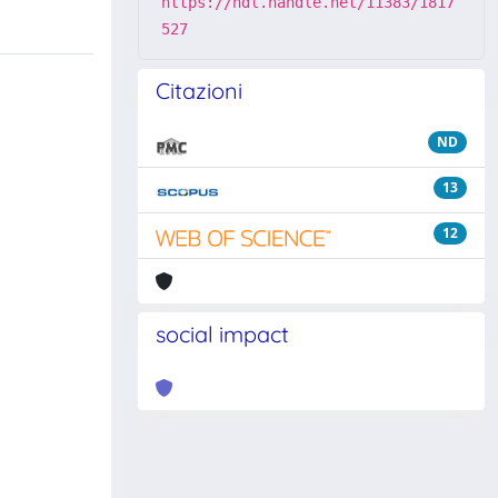
https://hdl.handle.net/11383/1817
527
Citazioni
ND
13
12
social impact