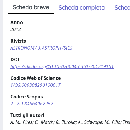
Scheda breve
Scheda completa
Sched
Anno
2012
Rivista
ASTRONOMY & ASTROPHYSICS
DOI
https://dx.doi.org/10.1051/0004-6361/201219161
Codice Web of Science
WOS:000308290100017
Codice Scopus
2-s2.0-84864062252
Tutti gli autori
A. M., Pires; C., Motch; R., Turolla; A., Schwope; M., Pilia; Tr