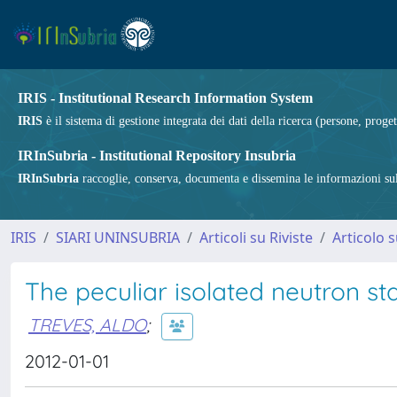
IRIS - Institutional Research Information System
IRIS
è il sistema di gestione integrata dei dati della ricerca (persone, proget
IRInSubria - Institutional Repository Insubria
IRInSubria
raccoglie, conserva, documenta e dissemina le informazioni sulla
IRIS
SIARI UNINSUBRIA
Articoli su Riviste
Articolo s
The peculiar isolated neutron st
TREVES, ALDO
;
2012-01-01