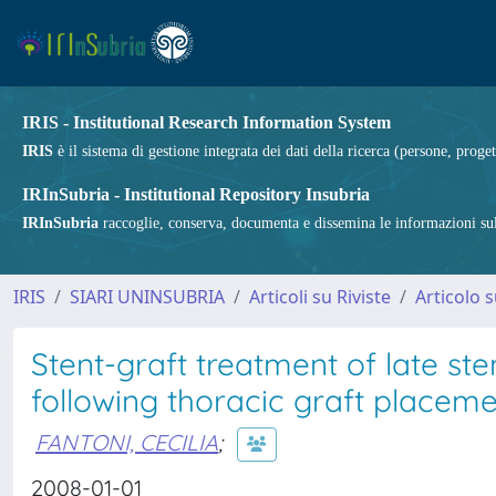
IRIS - Institutional Research Information System
IRIS
è il sistema di gestione integrata dei dati della ricerca (persone, proget
IRInSubria - Institutional Repository Insubria
IRInSubria
raccoglie, conserva, documenta e dissemina le informazioni sulla
IRIS
SIARI UNINSUBRIA
Articoli su Riviste
Articolo s
Stent-graft treatment of late st
following thoracic graft placeme
FANTONI, CECILIA
;
2008-01-01