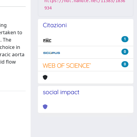
https://hdl.handle.net/11383/1836
934
Citazioni
ing
ertaken to
. The
1
choice in
0
racic aorta
id flow
0
social impact