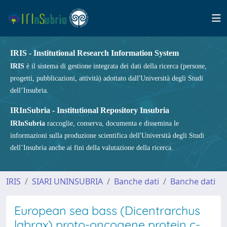
IRIS - Institutional Research Information System
IRIS
è il sistema di gestione integrata dei dati della ricerca (persone,
progetti, pubblicazioni, attività) adottato dall'Università degli Studi
dell’Insubria.
IRInSubria - Institutional Repository Insubria
IRInSubria
raccoglie, conserva, documenta e dissemina le
informazioni sulla produzione scientifica dell'Università degli Studi
dell’Insubria anche ai fini della valutazione della ricerca.
IRIS
SIARI UNINSUBRIA
Banche dati
Banche dati
European sea bass (Dicentrarchus
labrax) proto-oncogene protein c-