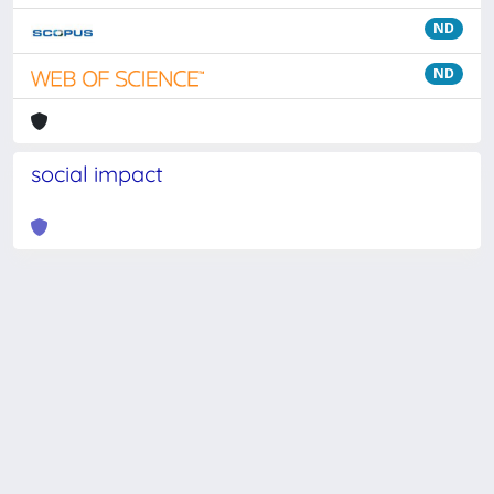
ND
ND
social impact