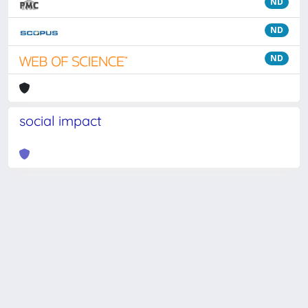
ND
ND
ND
social impact