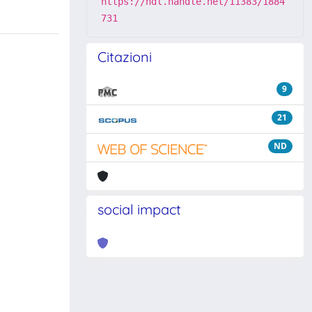
https://hdl.handle.net/11383/1884
731
Citazioni
9
21
ND
social impact