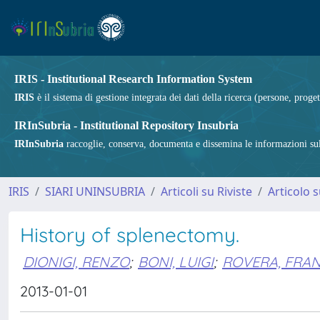
IRIS - Institutional Research Information System
IRIS
è il sistema di gestione integrata dei dati della ricerca (persone, proget
IRInSubria - Institutional Repository Insubria
IRInSubria
raccoglie, conserva, documenta e dissemina le informazioni sulla
IRIS
SIARI UNINSUBRIA
Articoli su Riviste
Articolo s
History of splenectomy.
DIONIGI, RENZO
;
BONI, LUIGI
;
ROVERA, FRA
2013-01-01