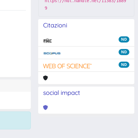
https://hdl.handle.net/11383/1889
9
Citazioni
ND
ND
ND
social impact