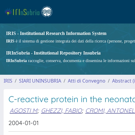
IRIS - Institutional Research Information System
IRIS
è il sistema di gestione integrata dei dati della ricerca (persone, proget
IRInSubria - Institutional Repository Insubria
IRInSubria
raccoglie, conserva, documenta e dissemina le informazioni sulla
IRIS
SIARI UNINSUBRIA
Atti di Convegno
Abstract 
C-reactive protein in the neonata
AGOSTI M
;
GHEZZI, FABIO
;
CROMI, ANTONEL
2004-01-01