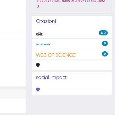
https://hdl.handle.net/11383/1892
8
Citazioni
ND
0
0
social impact