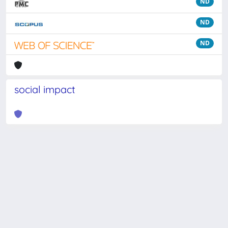
ND
ND
ND
social impact