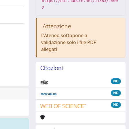
https://hdl.handle.net/11383/1909
2
Attenzione
L'Ateneo sottopone a
validazione solo i file PDF
allegati
Citazioni
ND
ND
ND