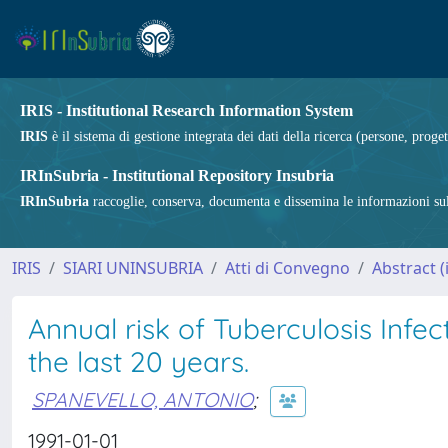
IRIS - Institutional Research Information System
IRIS
è il sistema di gestione integrata dei dati della ricerca (persone, proget
IRInSubria - Institutional Repository Insubria
IRInSubria
raccoglie, conserva, documenta e dissemina le informazioni sulla
IRIS
SIARI UNINSUBRIA
Atti di Convegno
Abstract 
Annual risk of Tuberculosis Infec
the last 20 years.
SPANEVELLO, ANTONIO
;
1991-01-01