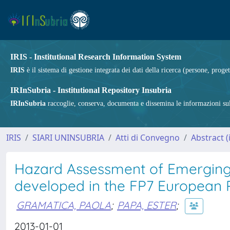
IRIS - Institutional Research Information System
IRIS
è il sistema di gestione integrata dei dati della ricerca (persone, proget
IRInSubria - Institutional Repository Insubria
IRInSubria
raccoglie, conserva, documenta e dissemina le informazioni sulla
IRIS
SIARI UNINSUBRIA
Atti di Convegno
Abstract 
Hazard Assessment of Emerging
developed in the FP7 European
GRAMATICA, PAOLA
;
PAPA, ESTER
;
2013-01-01