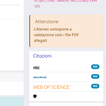
https://hdl.handle.net/11383/1934
321
Attenzione
L'Ateneo sottopone a
validazione solo i file PDF
allegati
Citazioni
ND
ND
ND