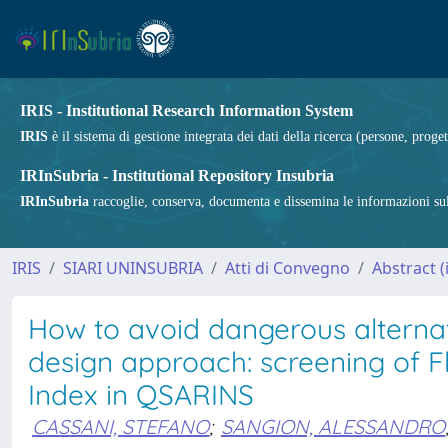
IRIS - Institutional Research Information System
IRIS
è il sistema di gestione integrata dei dati della ricerca (persone, proget
IRInSubria - Institutional Repository Insubria
IRInSubria
raccoglie, conserva, documenta e dissemina le informazioni sulla
IRIS
SIARI UNINSUBRIA
Atti di Convegno
Abstract 
How to avoid dangerous alterna
design approach: screening of 
Index in QSARINS
CASSANI, STEFANO
;
SANGION, ALESSANDRO