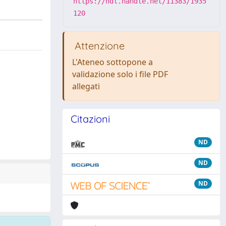
https://hdl.handle.net/11383/1935
120
Attenzione
L'Ateneo sottopone a
validazione solo i file PDF
allegati
Citazioni
ND
ND
ND