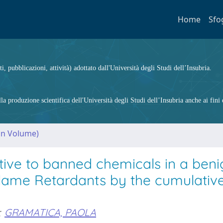
Home
Sfo
ti, pubblicazioni, attività) adottato dall'Università degli Studi dell’Insubria.
 produzione scientifica dell'Università degli Studi dell’Insubria anche ai fini d
(in Volume)
tive to banned chemicals in a beni
Flame Retardants by the cumulativ
;
GRAMATICA, PAOLA