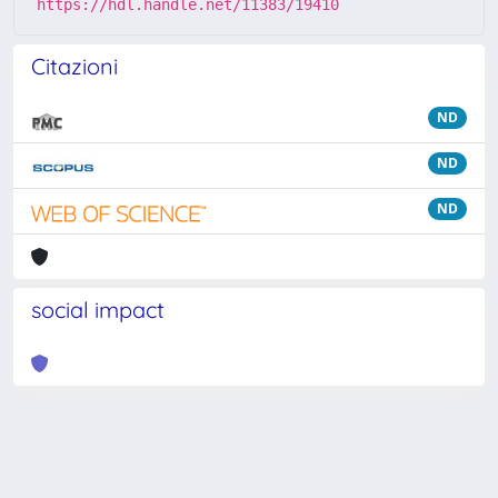
https://hdl.handle.net/11383/19410
Citazioni
ND
ND
ND
social impact