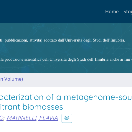
Home
Sfo
ti, pubblicazioni, attività) adottato dall'Università degli Studi dell’Insubria.
 produzione scientifica dell'Università degli Studi dell’Insubria anche ai fini d
(in Volume)
racterization of a metagenome-so
itrant biomasses
O
;
MARINELLI, FLAVIA