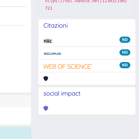
https://hdl.handle.net/11383/1982
721
Citazioni
ND
ND
ND
social impact