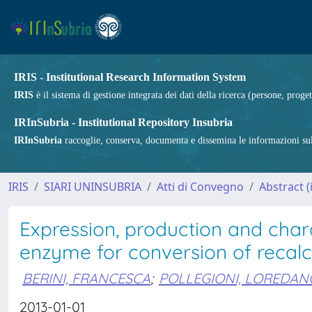
IRIS - Institutional Research Information System
IRIS
è il sistema di gestione integrata dei dati della ricerca (persone, proget
IRInSubria - Institutional Repository Insubria
IRInSubria
raccoglie, conserva, documenta e dissemina le informazioni sulla
IRIS
SIARI UNINSUBRIA
Atti di Convegno
Abstract 
Expression, production and cha
enzyme for conversion of recalc
BERINI, FRANCESCA
;
POLLEGIONI, LOREDAN
2013-01-01