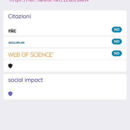
https://hdl.handle.net/11383/20014
Citazioni
ND
ND
ND
social impact