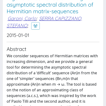
asymptotic spectral distribution of
Hermitian matrix-sequences
Garoni, Carlo
;
SERRA CAPIZZANO,
STEFANO
;
2015-01-01
Abstract
We consider sequences of Hermitian matrices with
increasing dimension, and we provide a general
tool for determining the asymptotic spectral
distribution of a ‘difficult’ sequence {A
n
}
n
from the
one of ‘simpler’ sequences {B
n,m
}
n
that
approximate {A
n
}
n
when m → ω. The tool is based
on the notion of an approximating class of
sequences (a.c.s.), which was inspired by the work
of Paolo Tilli and the second author, and it is