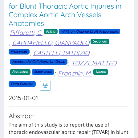
for Blunt Thoracic Aortic Injuries in
Complex Aortic Arch Vessels
Anatomies
Piffaretti, G.
Primo
Writing – Original Draft Preparation
;
CARRAFIELLO, GIANPAOLO
Secondo
;
CASTELLI, PATRIZIO
Resources
;
TOZZI, MATTEO
Membro del Collaboration Group
;
Franchin, M.
Penultimo
Supervision
Ultimo
Data Curation
2015-01-01
Abstract
The aim of this study is to report the use of
thoracic endovascular aortic repair (TEVAR) in blunt