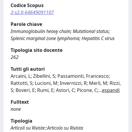
Codice Scopus
2-s2.0-64649091107
Parole chiave
Immunoglobulin heavy chain; Mutational status;
Splenic marginal zone lymphoma; Hepatitis C virus
Tipologia sito docente
262
Tutti gli autori
Arcaini, L; Zibellini, S; Passamonti, Francesco;
Rattotti, S; Lucioni, M; Invernizzi, R; Merli, M; Rizzi,
S; Boveri, E; Rumi, E; Astori, C; Picone, C;
...
espandi
Fulltext
none
Tipologia
Articoli su Riviste::Articolo su Rivista