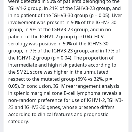
were detected in 50% of patients belonging to the
IGHV1-2 group, in 21% of the IGHV3-23 group, and
in no patient of the IGHV3-30 group (p = 0.05). Liver
involvement was present in 50% of the IGHV3-30
group, in 9% of the IGHV3-23 group, and in no
patient of the IGHV1-2 group (p=0.04). HCV-
serology was positive in 50% of the IGHV3-30
group, in 7% of the IGHV3-23 group, and in 17% of
the IGHV1-2 group (p = 0.04). The proportion of
intermediate and high risk patients according to
the SMZL score was higher in the unmutated
respect to the mutated group (69% vs 32%, p =
0.05). In conclusion, IGHV rearrangement analysis
in splenic marginal zone B-cell lymphoma reveals a
non-random preference for use of IGHV1-2, IGHV3-
23 and IGHV3-30 genes, whose presence differs
according to clinical features and prognostic
category.