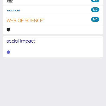
ND
ND
social impact