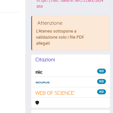
https://hdl.handle.net/11383/2024
059
Attenzione
L'Ateneo sottopone a
validazione solo i file PDF
allegati
Citazioni
ND
ND
ND