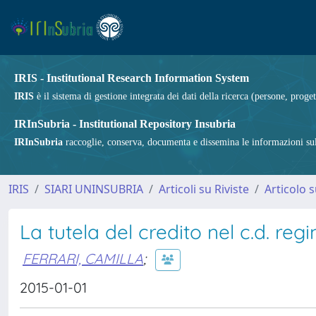
IRIS - Institutional Research Information System
IRIS
è il sistema di gestione integrata dei dati della ricerca (persone, proget
IRInSubria - Institutional Repository Insubria
IRInSubria
raccoglie, conserva, documenta e dissemina le informazioni sulla
IRIS
SIARI UNINSUBRIA
Articoli su Riviste
Articolo s
La tutela del credito nel c.d. reg
FERRARI, CAMILLA
;
2015-01-01