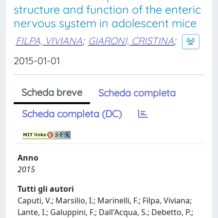
structure and function of the enteric
nervous system in adolescent mice
FILPA, VIVIANA
;
GIARONI, CRISTINA
;
2015-01-01
Scheda breve
Scheda completa
Scheda completa (DC)
Anno
2015
Tutti gli autori
Caputi, V.; Marsilio, I.; Marinelli, F.; Filpa, Viviana;
Lante, I.; Galuppini, F.; Dall'Acqua, S.; Debetto, P.;