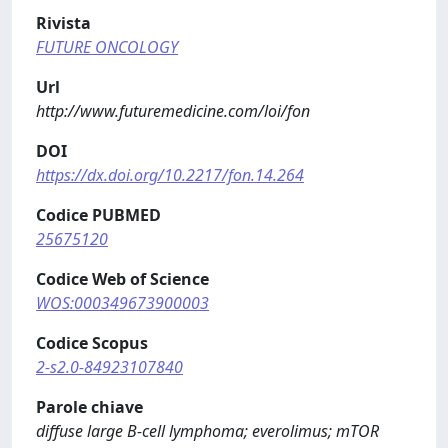
Rivista
FUTURE ONCOLOGY
Url
http://www.futuremedicine.com/loi/fon
DOI
https://dx.doi.org/10.2217/fon.14.264
Codice PUBMED
25675120
Codice Web of Science
WOS:000349673900003
Codice Scopus
2-s2.0-84923107840
Parole chiave
diffuse large B-cell lymphoma; everolimus; mTOR