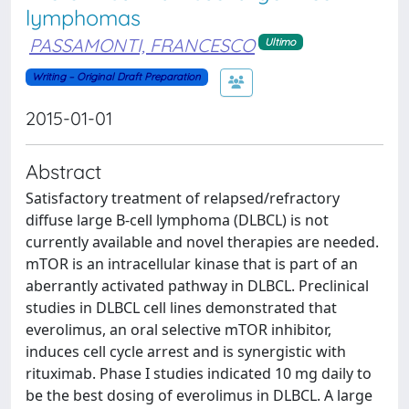
lymphomas
PASSAMONTI, FRANCESCO
Ultimo
Writing – Original Draft Preparation
2015-01-01
Abstract
Satisfactory treatment of relapsed/refractory
diffuse large B-cell lymphoma (DLBCL) is not
currently available and novel therapies are needed.
mTOR is an intracellular kinase that is part of an
aberrantly activated pathway in DLBCL. Preclinical
studies in DLBCL cell lines demonstrated that
everolimus, an oral selective mTOR inhibitor,
induces cell cycle arrest and is synergistic with
rituximab. Phase I studies indicated 10 mg daily to
be the best dosing of everolimus in DLBCL. A large