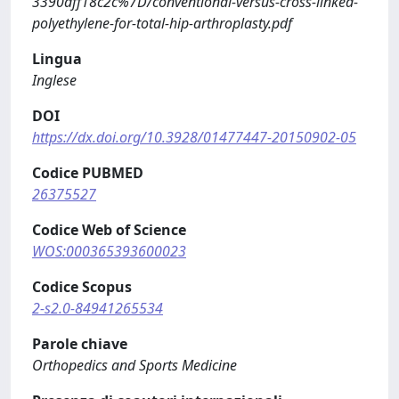
3390dff18c2c%7D/conventional-versus-cross-linked-
polyethylene-for-total-hip-arthroplasty.pdf
Lingua
Inglese
DOI
https://dx.doi.org/10.3928/01477447-20150902-05
Codice PUBMED
26375527
Codice Web of Science
WOS:000365393600023
Codice Scopus
2-s2.0-84941265534
Parole chiave
Orthopedics and Sports Medicine