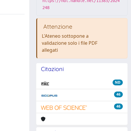
https://hdl.handle.net/11383/2024
248
Attenzione
L'Ateneo sottopone a
validazione solo i file PDF
allegati
Citazioni
ND
46
46