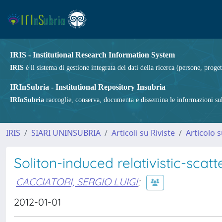
IRIS - Institutional Research Information System
IRIS
è il sistema di gestione integrata dei dati della ricerca (persone, proget
IRInSubria - Institutional Repository Insubria
IRInSubria
raccoglie, conserva, documenta e dissemina le informazioni sulla
IRIS
SIARI UNINSUBRIA
Articoli su Riviste
Articolo s
Soliton-induced relativistic-scat
CACCIATORI, SERGIO LUIGI
;
2012-01-01