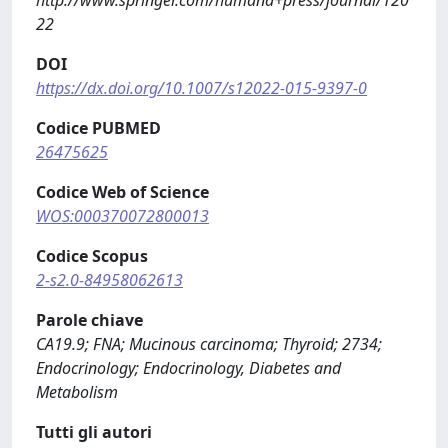
http://www.springer.com/humana+press/journal/120
22
DOI
https://dx.doi.org/10.1007/s12022-015-9397-0
Codice PUBMED
26475625
Codice Web of Science
WOS:000370072800013
Codice Scopus
2-s2.0-84958062613
Parole chiave
CA19.9; FNA; Mucinous carcinoma; Thyroid; 2734;
Endocrinology; Endocrinology, Diabetes and
Metabolism
Tutti gli autori