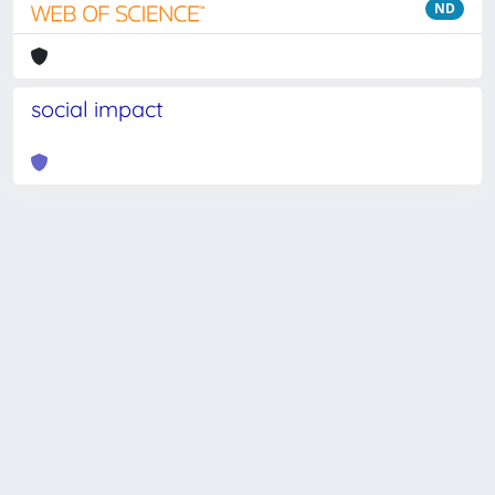
ND
social impact