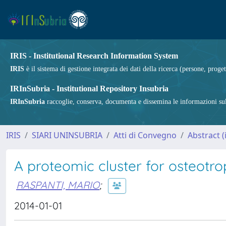
IRIS - Institutional Research Information System
IRIS
è il sistema di gestione integrata dei dati della ricerca (persone, proget
IRInSubria - Institutional Repository Insubria
IRInSubria
raccoglie, conserva, documenta e dissemina le informazioni sulla
IRIS
SIARI UNINSUBRIA
Atti di Convegno
Abstract (i
A proteomic cluster for osteotro
RASPANTI, MARIO
;
2014-01-01