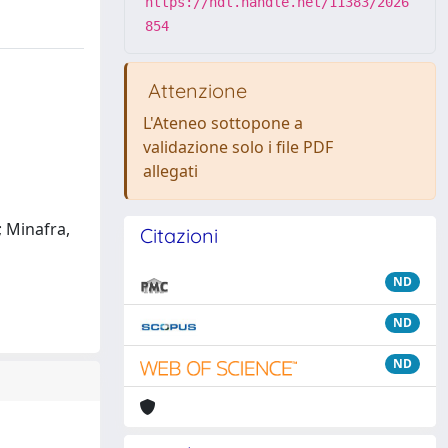
https://hdl.handle.net/11383/2026
854
Attenzione
L'Ateneo sottopone a
validazione solo i file PDF
allegati
; Minafra,
Citazioni
ND
ND
ND