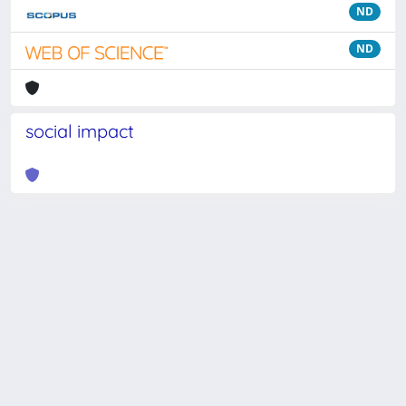
ND
ND
social impact