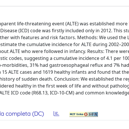
apparent life-threatening event (ALTE) was established more
 Disease (ICD) code was firstly included only in 2012. This s
gether with features and risk factors. Methods: We used th
stimate the cumulative incidence for ALTE during 2002–20
hout ALTE who were followed in infancy. Results: There wer
stic codes, suggesting a cumulative incidence of 4.1 per 100
l co-morbidities, 31% had gastroesophageal reflux and 7% ha
 15 ALTE cases and 1619 healthy infants and found that the 
 history of sudden death. Conclusion: We established the re
idered healthy in the first week of life and without patholog
fic ALTE ICD code (R68.13, ICD-10-CM) and common knowledg
a completa (DC)