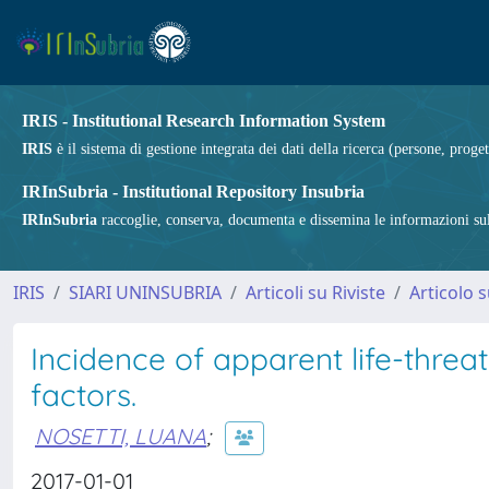
IRIS - Institutional Research Information System
IRIS
è il sistema di gestione integrata dei dati della ricerca (persone, proget
IRInSubria - Institutional Repository Insubria
IRInSubria
raccoglie, conserva, documenta e dissemina le informazioni sulla
IRIS
SIARI UNINSUBRIA
Articoli su Riviste
Articolo s
Incidence of apparent life-threa
factors.
NOSETTI, LUANA
;
2017-01-01