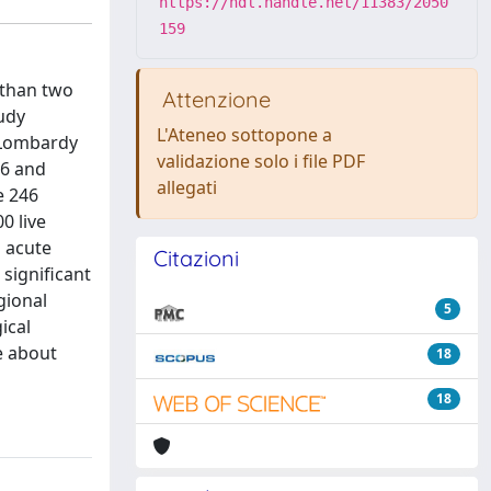
https://hdl.handle.net/11383/2050
159
 than two
Attenzione
tudy
L'Ateneo sottopone a
e Lombardy
validazione solo i file PDF
06 and
allegati
e 246
0 live
d acute
Citazioni
significant
gional
5
ical
e about
18
18