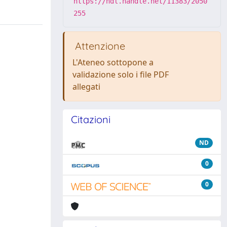
https://hdl.handle.net/11383/2050
255
Attenzione
L'Ateneo sottopone a
validazione solo i file PDF
allegati
Citazioni
ND
0
0