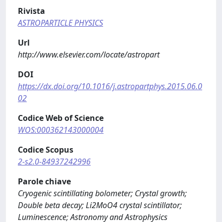
Rivista
ASTROPARTICLE PHYSICS
Url
http://www.elsevier.com/locate/astropart
DOI
https://dx.doi.org/10.1016/j.astropartphys.2015.06.0
02
Codice Web of Science
WOS:000362143000004
Codice Scopus
2-s2.0-84937242996
Parole chiave
Cryogenic scintillating bolometer; Crystal growth;
Double beta decay; Li2MoO4 crystal scintillator;
Luminescence; Astronomy and Astrophysics