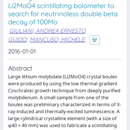
Li2MoO4 scintillating bolometer to
search for neutrinoless double beta
decay of 100Mo
GIULIANI, ANDREA ERNESTO
GUIDO
;
MANCUSO, MICHELE
;
2016-01-01
Abstract
Large lithium molybdate (Li2MoO4) crystal boules
were produced by using the low thermal gradient
Czochralski growth technique from deeply purified
molybdenum. A small sample from one of the
boules was preliminary characterized in terms of X-
ray-induced and thermally-excited luminescence. A
large cylindrical crystalline element (with a size of
φ40 × 40 mm) was used to fabricate a scintillating