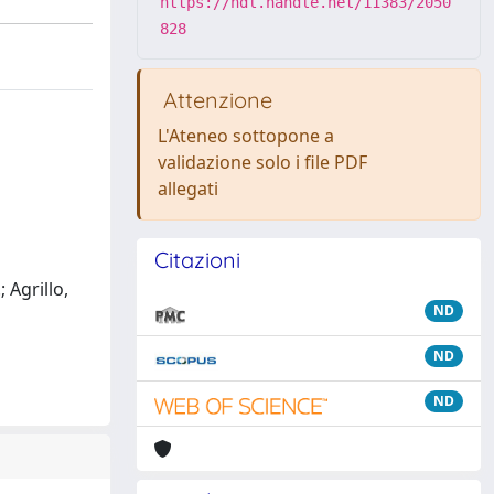
https://hdl.handle.net/11383/2050
828
Attenzione
L'Ateneo sottopone a
validazione solo i file PDF
allegati
Citazioni
; Agrillo,
ND
ND
ND