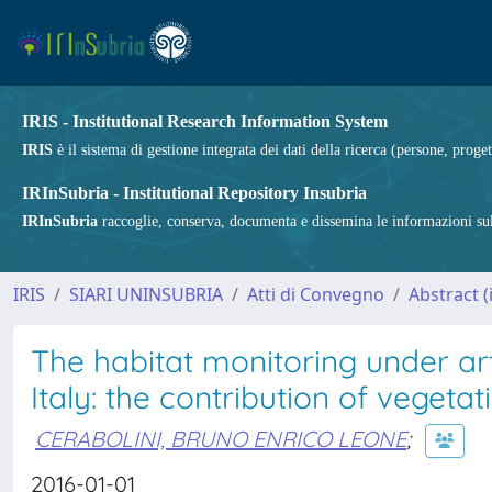
IRIS - Institutional Research Information System
IRIS
è il sistema di gestione integrata dei dati della ricerca (persone, proget
IRInSubria - Institutional Repository Insubria
IRInSubria
raccoglie, conserva, documenta e dissemina le informazioni sulla
IRIS
SIARI UNINSUBRIA
Atti di Convegno
Abstract 
The habitat monitoring under art
Italy: the contribution of vegetat
CERABOLINI, BRUNO ENRICO LEONE
;
2016-01-01