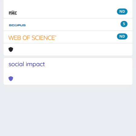
ND
5
ND
social impact