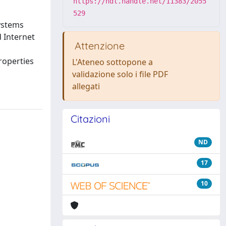
https://hdl.handle.net/11383/2055
529
ystems
d Internet
Attenzione
roperties
L'Ateneo sottopone a
validazione solo i file PDF
allegati
Citazioni
ND
17
10