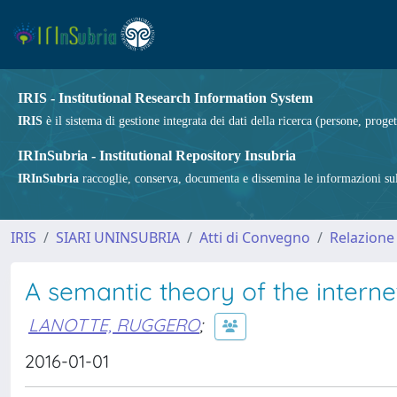
IRIS - Institutional Research Information System
IRIS
è il sistema di gestione integrata dei dati della ricerca (persone, proget
IRInSubria - Institutional Repository Insubria
IRInSubria
raccoglie, conserva, documenta e dissemina le informazioni sulla
IRIS
SIARI UNINSUBRIA
Atti di Convegno
Relazione
A semantic theory of the interne
LANOTTE, RUGGERO
;
2016-01-01