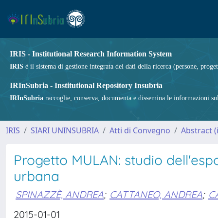
IRIS - Institutional Research Information System
IRIS
è il sistema di gestione integrata dei dati della ricerca (persone, proget
IRInSubria - Institutional Repository Insubria
IRInSubria
raccoglie, conserva, documenta e dissemina le informazioni sulla
IRIS
SIARI UNINSUBRIA
Atti di Convegno
Abstract (i
Progetto MULAN: studio dell'esp
urbana
SPINAZZÈ, ANDREA
;
CATTANEO, ANDREA
;
C
2015-01-01