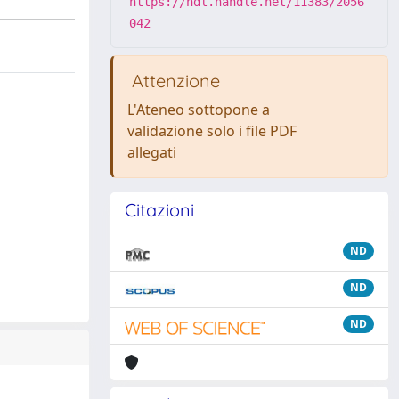
https://hdl.handle.net/11383/2056
042
Attenzione
L'Ateneo sottopone a
validazione solo i file PDF
allegati
Citazioni
ND
ND
ND