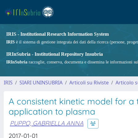
IRIS - Institutional Research Information System
IRIS
è il sistema di gestione integrata dei dati della ricerca (persone, proget
IRInSubria - Institutional Repository Insubria
IRInSubria
raccoglie, conserva, documenta e dissemina le informazioni sulla
IRIS
SIARI UNINSUBRIA
Articoli su Riviste
Articolo s
A consistent kinetic model for 
application to plasma
PUPPO, GABRIELLA ANNA
2017-01-01