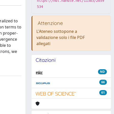
https://hdl.handle.net/11383/2059
534
ralized to
Attenzione
ion terms to
L'Ateneo sottopone a
n proper-
validazione solo i file PDF
nvergence
allegati
ble to
trons, we
Citazioni
ND
66
61