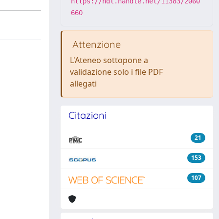
https://hdl.handle.net/11383/2060
660
Attenzione
L'Ateneo sottopone a
validazione solo i file PDF
allegati
Citazioni
21
153
107