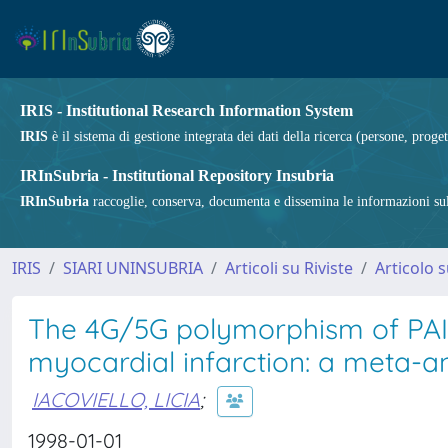
IRIS - Institutional Research Information System
IRIS
è il sistema di gestione integrata dei dati della ricerca (persone, proget
IRInSubria - Institutional Repository Insubria
IRInSubria
raccoglie, conserva, documenta e dissemina le informazioni sulla
IRIS
SIARI UNINSUBRIA
Articoli su Riviste
Articolo s
The 4G/5G polymorphism of PAI-
myocardial infarction: a meta-an
IACOVIELLO, LICIA
;
1998-01-01