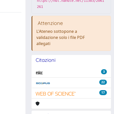
https://hdl.handle.net/11383/2061
261
Attenzione
L'Ateneo sottopone a
validazione solo i file PDF
allegati
Citazioni
3
22
17