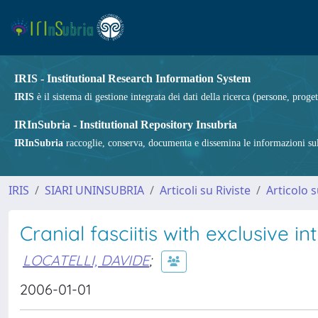
IRIS - Institutional Research Information System
IRIS
è il sistema di gestione integrata dei dati della ricerca (persone, proget
IRInSubria - Institutional Repository Insubria
IRInSubria
raccoglie, conserva, documenta e dissemina le informazioni sulla
IRIS
SIARI UNINSUBRIA
Articoli su Riviste
Articolo s
Cranial fasciitis with exclusive i
LOCATELLI, DAVIDE
;
2006-01-01