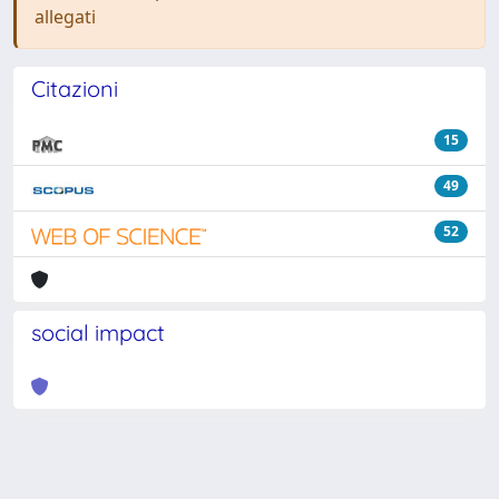
allegati
Citazioni
15
49
52
social impact