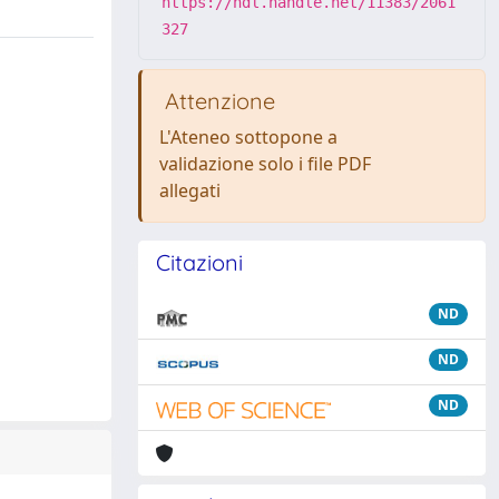
https://hdl.handle.net/11383/2061
327
Attenzione
L'Ateneo sottopone a
validazione solo i file PDF
allegati
Citazioni
ND
ND
ND