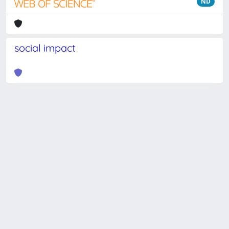
ND
social impact