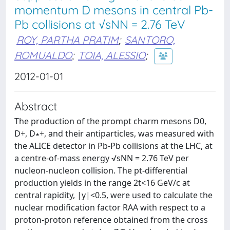
momentum D mesons in central Pb-
Pb collisions at √sNN = 2.76 TeV
ROY, PARTHA PRATIM
;
SANTORO,
ROMUALDO
;
TOIA, ALESSIO
;
2012-01-01
Abstract
The production of the prompt charm mesons D0,
D+, D∗+, and their antiparticles, was measured with
the ALICE detector in Pb-Pb collisions at the LHC, at
a centre-of-mass energy √sNN = 2.76 TeV per
nucleon-nucleon collision. The pt-differential
production yields in the range 2t<16 GeV/c at
central rapidity, |y|<0.5, were used to calculate the
nuclear modification factor RAA with respect to a
proton-proton reference obtained from the cross