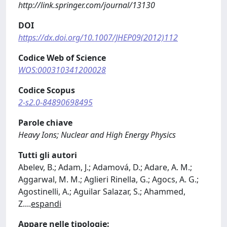
http://link.springer.com/journal/13130
DOI
https://dx.doi.org/10.1007/JHEP09(2012)112
Codice Web of Science
WOS:000310341200028
Codice Scopus
2-s2.0-84890698495
Parole chiave
Heavy Ions; Nuclear and High Energy Physics
Tutti gli autori
Abelev, B.; Adam, J.; Adamová, D.; Adare, A. M.;
Aggarwal, M. M.; Aglieri Rinella, G.; Agocs, A. G.;
Agostinelli, A.; Aguilar Salazar, S.; Ahammed,
Z.
...
espandi
Appare nelle tipologie: