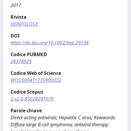
2017
Rivista
HEPATOLOGY
DOI
https://dx.doi.org/10.1002/hep.29198
Codice PUBMED
28378929
Codice Web of Science
WOS:000411735900032
Codice Scopus
2-s2.0-85028297070
Parole chiave
Direct-acting antivirals; Hepatitis C virus; Kewwords:
Diffuse large B-cell lymphoma; antiviral therapy;