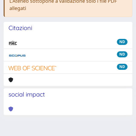
L'Ateneo sottopone a validazione solo i file PDF
allegati
Citazioni
ND
ND
ND
social impact