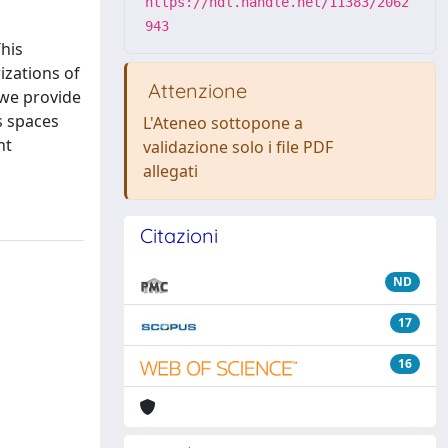
https://hdl.handle.net/11383/2062
943
This
izations of
Attenzione
 we provide
s spaces
L'Ateneo sottopone a
nt
validazione solo i file PDF
allegati
Citazioni
ND
17
16