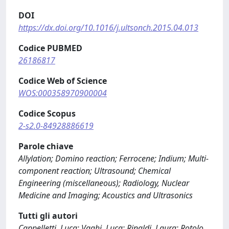
DOI
https://dx.doi.org/10.1016/j.ultsonch.2015.04.013
Codice PUBMED
26186817
Codice Web of Science
WOS:000358970900004
Codice Scopus
2-s2.0-84928886619
Parole chiave
Allylation; Domino reaction; Ferrocene; Indium; Multi-
component reaction; Ultrasound; Chemical
Engineering (miscellaneous); Radiology, Nuclear
Medicine and Imaging; Acoustics and Ultrasonics
Tutti gli autori
Cappelletti, Luca; Vaghi, Luca; Rinaldi, Laura; Rotolo,