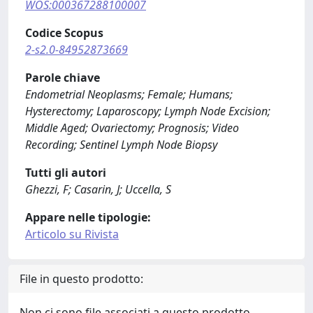
WOS:000367288100007
Codice Scopus
2-s2.0-84952873669
Parole chiave
Endometrial Neoplasms; Female; Humans;
Hysterectomy; Laparoscopy; Lymph Node Excision;
Middle Aged; Ovariectomy; Prognosis; Video
Recording; Sentinel Lymph Node Biopsy
Tutti gli autori
Ghezzi, F; Casarin, J; Uccella, S
Appare nelle tipologie:
Articolo su Rivista
File in questo prodotto:
Non ci sono file associati a questo prodotto.